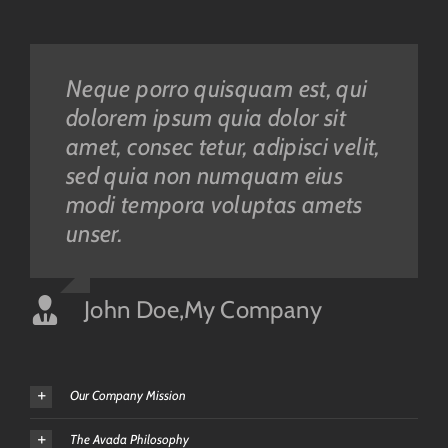
Neque porro quisquam est, qui
Aliquam erat volutpat. Quisque
dolorem ipsum quia dolor sit
at est id ligula facilisis laoreet
amet, consec tetur, adipisci velit,
eget pulvinar nibh. Suspendisse
sed quia non numquam eius
at ultrices dui. Curabitur ac felis
modi tempora voluptas amets
arcu sadips ipsums fugiats
unser.
nemis.
John Doe
Luke Beck
,
My Company
,
Theme Fusion
Our Company Mission
The Avada Philosophy