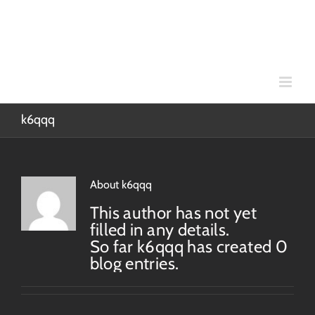
Skip
to
content
k6qqq
About
k6qqq
This author has not yet
filled in any details.
So far k6qqq has created 0
blog entries.