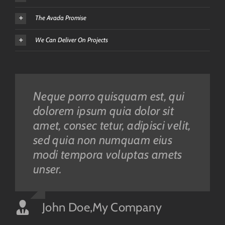
The Avada Promise
We Can Deliver On Projects
Neque porro quisquam est, qui
Aliquam erat volutpat. Quisque
dolorem ipsum quia dolor sit
at est id ligula facilisis laoreet
amet, consec tetur, adipisci velit,
eget pulvinar nibh. Suspendisse
sed quia non numquam eius
at ultrices dui. Curabitur ac felis
modi tempora voluptas amets
arcu sadips ipsums fugiats
unser.
nemis.
John Doe
Luke Beck
,
My Company
,
Theme Fusion