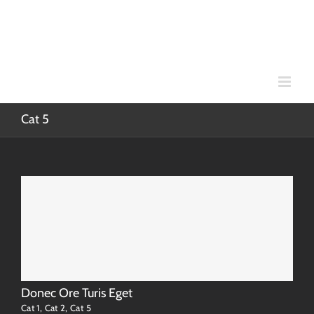
Skip
to
content
Cat 5
Donec Ore Turis Eget
Cat 1
,
Cat 2
,
Cat 5