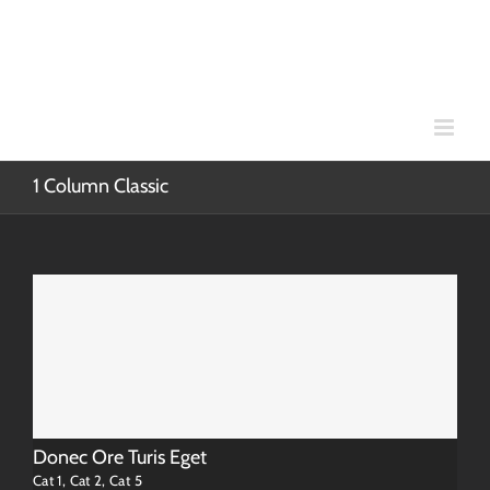
Skip
to
content
1 Column Classic
Donec Ore Turis Eget
Cat 1
,
Cat 2
,
Cat 5