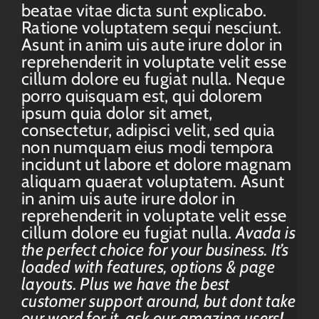
beatae vitae dicta sunt explicabo.
Ratione voluptatem sequi nesciunt.
Asunt in anim uis aute irure dolor in
reprehenderit in voluptate velit esse
cillum dolore eu fugiat nulla. Neque
porro quisquam est, qui dolorem
ipsum quia dolor sit amet,
consectetur, adipisci velit, sed quia
non numquam eius modi tempora
incidunt ut labore et dolore magnam
aliquam quaerat voluptatem. Asunt
in anim uis aute irure dolor in
reprehenderit in voluptate velit esse
cillum dolore eu fugiat nulla.
Avada is
the perfect choice for your business. It’s
loaded with features, options & page
layouts. Plus we have the best
customer support around, but dont take
our word for it,
ask our amazing users!