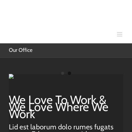
Skip
to
content
Our Office
We Love To Work &
We Love Where We
Work
Lid est laborum dolo rumes fugats