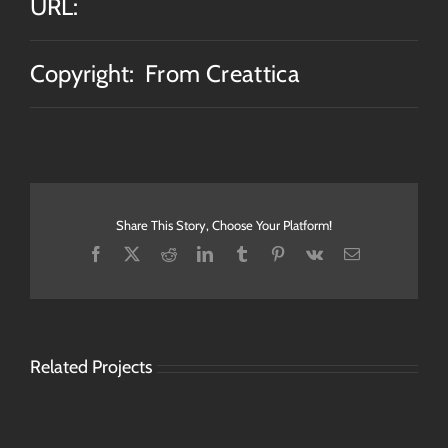
URL:
Copyright:
From Creattica
Share This Story, Choose Your Platform!
Facebook
X
Reddit
LinkedIn
Tumblr
Pinterest
Vk
Email
Related Projects