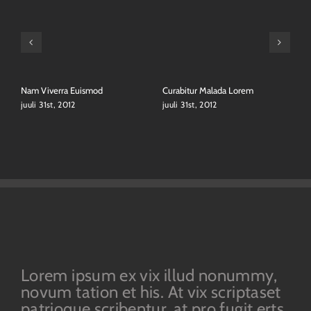
S
ju
Nam Viverra Euismod
Curabitur Malada Lorem
juuli 31st, 2012
juuli 31st, 2012
Lorem ipsum ex vix illud nonummy,
novum tation et his. At vix scriptaset
patrioque scribentur, at pro fugit erts