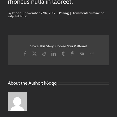
rhoncus nulla in laoreet.
Fusce
By
k6qqq
|
november 27th, 2012
|
Pricing
|
kommenteerimine on
nisi
välja lülitatud
augue,
malesuada
in
commodo
quis,
euismod
quis
orci
integer
Share This Story, Choose Your Platform!
vitae
nisl
Facebook
X
Reddit
LinkedIn
Tumblr
Pinterest
Vk
Email
non.
About the Author:
k6qqq