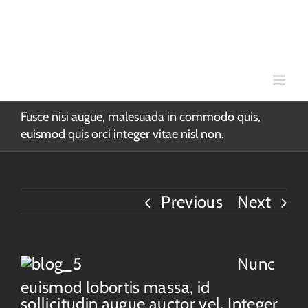
Skip
to
content
Fusce nisi augue, malesuada in commodo quis,
euismod quis orci integer vitae nisl non.
Previous
Next
Nunc
euismod lobortis massa, id
sollicitudin augue auctor vel. Integer