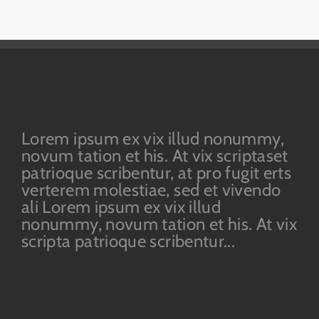
Lorem ipsum ex vix illud nonummy,
novum tation et his. At vix scriptaset
patrioque scribentur, at pro fugit erts
verterem molestiae, sed et vivendo
ali Lorem ipsum ex vix illud
nonummy, novum tation et his. At vix
scripta patrioque scribentur...