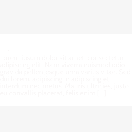
Donec Ore Turis Eget
Cat 1
,
Cat 2
,
Cat 5
Lorem ipsum dolor sit amet, consectetur
adipiscing elit. Nam viverra euismod odio,
gravida pellentesque urna varius vitae. Sed
dui lorem, adipiscing in adipiscing et,
interdum nec metus. Mauris ultricies, justo
eu convallis placerat, felis enim [...]