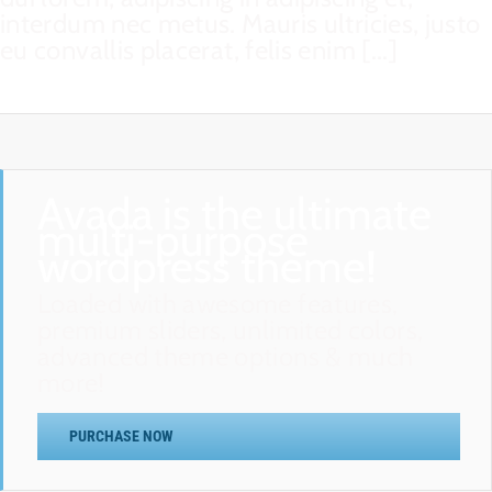
interdum nec metus. Mauris ultricies, justo
eu convallis placerat, felis enim [...]
Avada is the ultimate
multi-purpose
wordpress theme!
Loaded with awesome features,
premium sliders, unlimited colors,
advanced theme options & much
more!
PURCHASE NOW