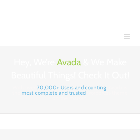
Skip
to
content
Hey, We’re
Avada
& We Make
Beautiful Things! Check It Out!
With over
70,000+ Users and counting
, Avada is
the
most complete and trusted
wordpress theme
on the market.