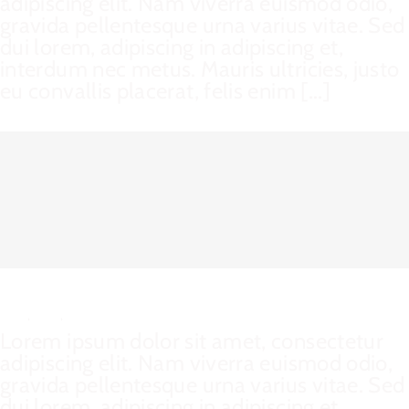
adipiscing elit. Nam viverra euismod odio,
gravida pellentesque urna varius vitae. Sed
dui lorem, adipiscing in adipiscing et,
interdum nec metus. Mauris ultricies, justo
eu convallis placerat, felis enim [...]
Suspende Phara Urna
Cat 2
,
Cat 3
,
Cat 4
Lorem ipsum dolor sit amet, consectetur
adipiscing elit. Nam viverra euismod odio,
gravida pellentesque urna varius vitae. Sed
dui lorem, adipiscing in adipiscing et,