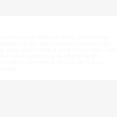
Mauris Fringilla Voluts
Cat 1
,
Cat 2
,
Cat 3
Lorem ipsum dolor sit amet, consectetur
adipiscing elit. Nam viverra euismod odio,
gravida pellentesque urna varius vitae. Sed
dui lorem, adipiscing in adipiscing et,
interdum nec metus. Mauris ultricie est
justos.