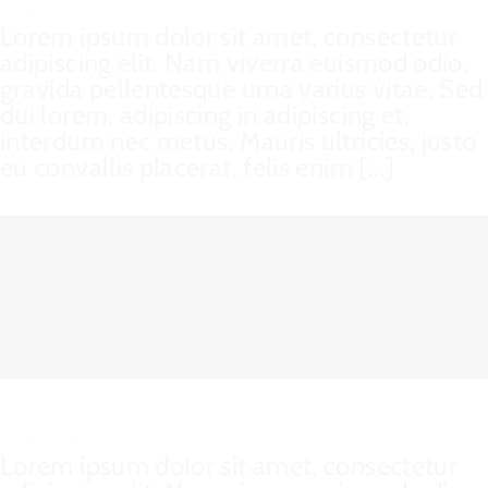
Cat 1
,
Cat 2
Lorem ipsum dolor sit amet, consectetur
adipiscing elit. Nam viverra euismod odio,
gravida pellentesque urna varius vitae. Sed
dui lorem, adipiscing in adipiscing et,
interdum nec metus. Mauris ultricies, justo
eu convallis placerat, felis enim [...]
Curabitur Malada Lorem
Cat 1
,
Cat 3
,
Cat 5
Lorem ipsum dolor sit amet, consectetur