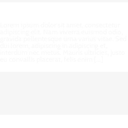
Proin Sodales Quam
Cat 1
,
Cat 3
,
Cat 4
Lorem ipsum dolor sit amet, consectetur
adipiscing elit. Nam viverra euismod odio,
gravida pellentesque urna varius vitae. Sed
dui lorem, adipiscing in adipiscing et,
interdum nec metus. Mauris ultricies, justo
eu convallis placerat, felis enim [...]
Nam Viverra Euismod